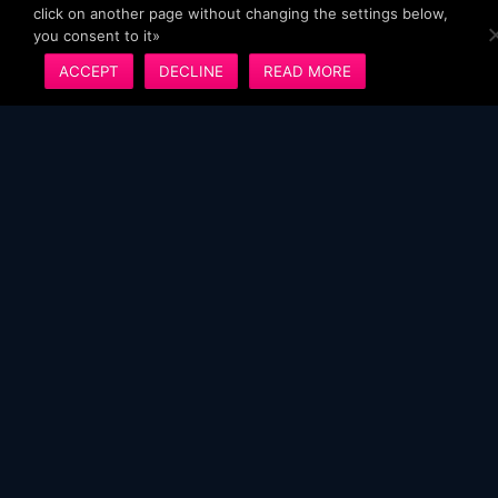
click on another page without changing the settings below,
you consent to it»
ACCEPT
DECLINE
READ MORE