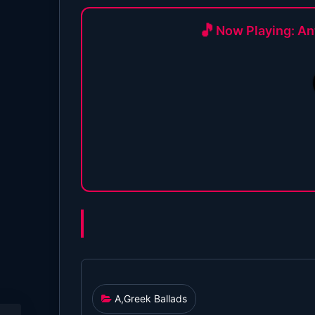
Now Playing: An
180
A
,
Greek Ballads