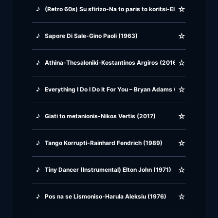
☆
♪
(Retro 60s) Su sfirizo-Na to paris to koritsi-Ela mu kopela m
♪
Rock Ballads
☆
♪
Sapore Di Sale-Gino Paoli (1963)
♪
Rock Music
☆
♪
Athina-Thesaloniki-Kostantinos Argiros (2016)
♪
Tango, Bolero & Polka
☆
♪
Everything I Do I Do It For You – Bryan Adams (1991)
☆
♪
Giati to metanionis-Nikos Vertis (2017)
☆
♪
Tango Korrupti-Rainhard Fendrich (1989)
☆
♪
Tiny Dancer (Instrumental) Elton John (1971)
☆
♪
Pos na se Lismoniso-Harula Aleksiu (1976)