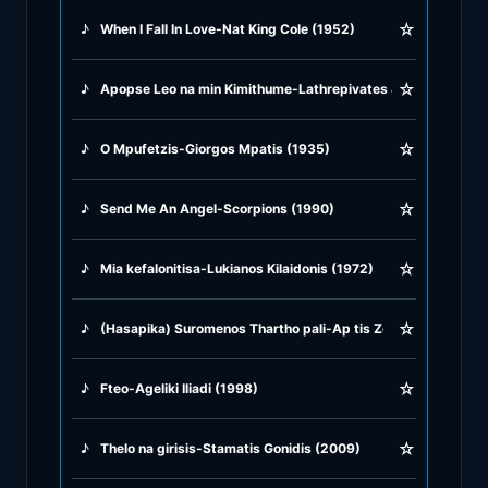
☆
♪
When I Fall In Love-Nat King Cole (1952)
♪
Greek Traditional
☆
♪
Apopse Leo na min Kimithume-Lathrepivates & Pantelis Thal
♪
Greek Tsifteteli
☆
♪
O Mpufetzis-Giorgos Mpatis (1935)
♪
Greek Zeibekiko
☆
♪
Send Me An Angel-Scorpions (1990)
♪
Instrumentals
☆
♪
Mia kefalonitisa-Lukianos Kilaidonis (1972)
♪
Jazz & Swing
☆
♪
(Hasapika) Suromenos Thartho pali-Ap tis Zeas to limani-O 
♪
Latin Classics
☆
♪
Fteo-Ageliki Iliadi (1998)
♪
Pop & Dance
☆
♪
Thelo na girisis-Stamatis Gonidis (2009)
♪
Rock and Roll