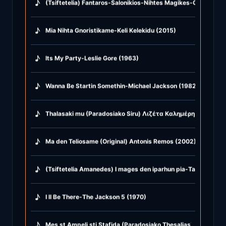
♪
(Tsiftetelia) Fantaros-Salonikios-Nihtes Magikes-Glike mu T
♪
Mia Nihta Gnoristikame-Keli Kelekidu (2015)
♪
Its My Party-Leslie Gore (1963)
♪
Wanna Be Startin Somethin-Michael Jackson (1982)
♪
Thalasaki mu (Paradosiako Siru) Λιζέτα Καλημέρη & Kostas P
♪
Ma den Teliosame (Original) Antonis Remos (2002)
♪
(Tsiftetelia Amanedes) I mages den iparhun pia-Ta hamopuli
♪
I ll Be There-The Jackson 5 (1970)
♪
Mes st Ampeli sti Stafida (Paradosiako Thesalias) Giangos 