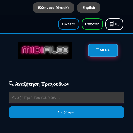
Ελληνικα (Greek)
English
🛒
Σύνδεση
Εγγραφή
(0)
☰ MENU
🔍 Αναζήτηση Τραγουδιών
Αναζήτηση