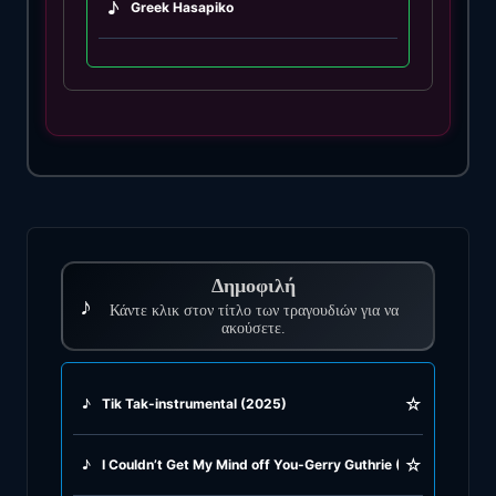
♪
Greek Hasapiko
♪
Greek Hasaposerviko
♪
Greek Kamilieriko
♪
Greek Karsilamas
♪
Greek Latin Fusion
Δημοφιλή
♪
♪
Κάντε κλικ στον τίτλο των τραγουδιών για να
Greek Oriental
ακούσετε.
♪
Greek Pop
☆
♪
Tik Tak-instrumental (2025)
♪
Greek Rock
☆
♪
I Couldn’t Get My Mind off You-Gerry Guthrie (2024)
♪
Greek Rumba