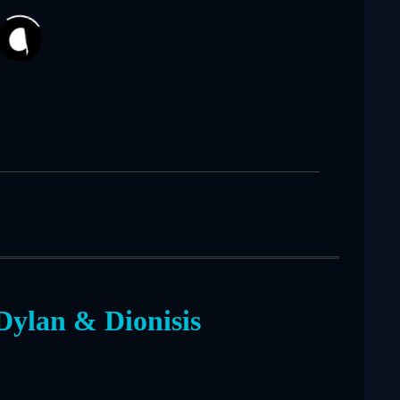
122
Dylan & Dionisis