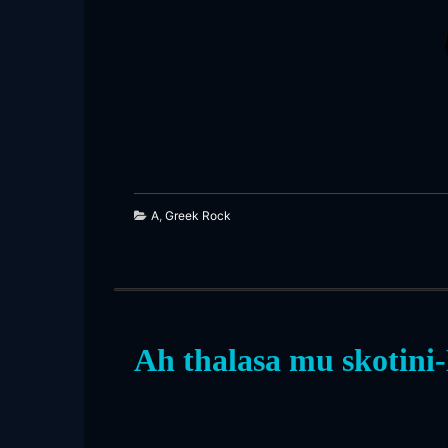
187
A
,
Greek Rock
Ah thalasa mu skotini
310