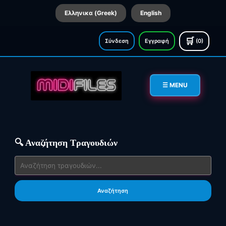
Ελληνικα (Greek)
English
🛒
Σύνδεση
Εγγραφή
(0)
☰ MENU
🔍 Αναζήτηση Τραγουδιών
Αναζήτηση