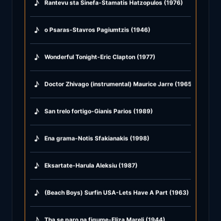
♪
Rantevu sta Sinefa-Stamatis Hatzopulos (1976)
♪
o Psaras-Stavros Pagiumtzis (1946)
♪
Wonderful Tonight-Eric Clapton (1977)
♪
Doctor Zhivago (instrumental) Maurice Jarre (1965)
♪
San trelo fortigo-Gianis Parios (1989)
♪
Ena grama-Notis Sfakianakis (1998)
♪
Eksartate-Harula Aleksiu (1987)
♪
(Beach Boys) Surfin USA-Lets Have A Part (1963)
♪
Tha se paro na figume-Eliza Mareli (1944)