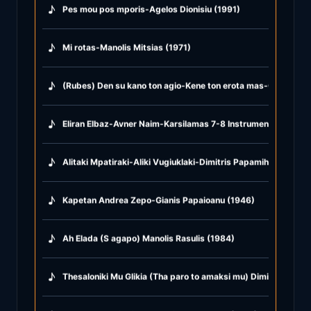
♪
Pes mou pos mporis-Agelos Dionisiu (1991)
♪
Mi rotas-Manolis Mitsias (1971)
♪
(Rubes) Den su kano ton agio-Kene ton erota mas-Glika glika
♪
Eliran Elbaz-Avner Naim-Karsilamas 7-8 Instrumental (2021)
♪
Alitaki Mpatiraki-Aliki Vugiuklaki-Dimitris Papamihail (1968)
♪
Kapetan Andrea Zepo-Gianis Papaioanu (1946)
♪
Ah Elada (S agapo) Manolis Rasulis (1984)
♪
Thesaloniki Mu Glikia (Tha paro to amaksi mu) Dimitris Mitro