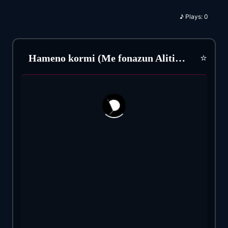
♪
Plays:
0
⭐
Hameno kormi (Me fonazun Aliti) Makis Hristodulopulos (1979)
199
11