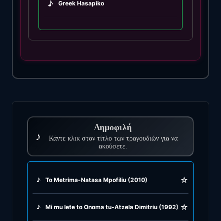
♪
Greek Hasapiko
♪
Greek Hasaposerviko
♪
Greek Kamilieriko
♪
Greek Karsilamas
♪
Greek Latin Fusion
Δημοφιλή
♪
♪
Κάντε κλικ στον τίτλο των τραγουδιών για να
Greek Oriental
ακούσετε.
♪
Greek Pop
☆
♪
To Metrima-Natasa Mpofiliu (2010)
♪
Greek Rock
☆
♪
Mi mu lete to Onoma tu-Atzela Dimitriu (1992)
♪
Greek Rumba