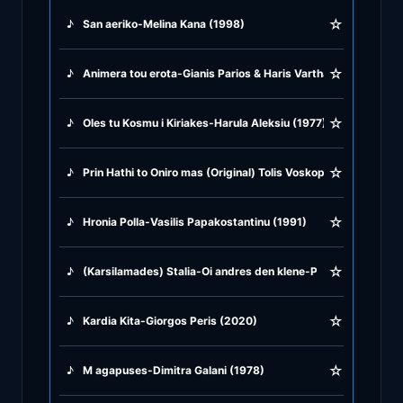
☆
♪
San aeriko-Melina Kana (1998)
♪
Greek Traditional
☆
♪
Animera tou erota-Gianis Parios & Haris Varthakuris (2008)
♪
Greek Tsifteteli
☆
♪
Oles tu Kosmu i Kiriakes-Harula Aleksiu (1977)
♪
Greek Zeibekiko
☆
♪
Prin Hathi to Oniro mas (Original) Tolis Voskopulos (1976)
♪
Instrumentals
☆
♪
Hronia Polla-Vasilis Papakostantinu (1991)
♪
Jazz & Swing
☆
♪
(Karsilamades) Stalia-Oi andres den klene-Pios ine aftos-K
♪
Latin Classics
☆
♪
Kardia Kita-Giorgos Peris (2020)
♪
Pop & Dance
☆
♪
M agapuses-Dimitra Galani (1978)
♪
Rock and Roll