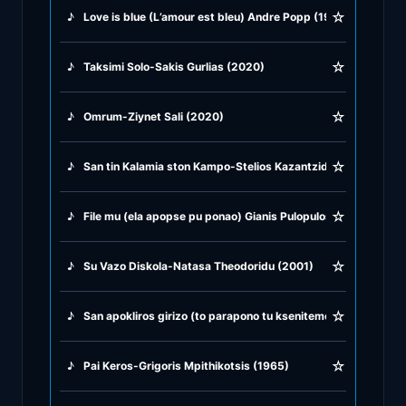
☆
♪
Love is blue (L’amour est bleu) Andre Popp (1967)
♪
Rock Ballads
☆
♪
Taksimi Solo-Sakis Gurlias (2020)
♪
Rock Music
☆
♪
Omrum-Ziynet Sali (2020)
♪
Tango, Bolero & Polka
☆
♪
San tin Kalamia ston Kampo-Stelios Kazantzidis (1956)
☆
♪
File mu (ela apopse pu ponao) Gianis Pulopulos (1981)
☆
♪
Su Vazo Diskola-Natasa Theodoridu (2001)
☆
♪
San apokliros girizo (to parapono tu ksenitemenu) Vasilis Ts
☆
♪
Pai Keros-Grigoris Mpithikotsis (1965)