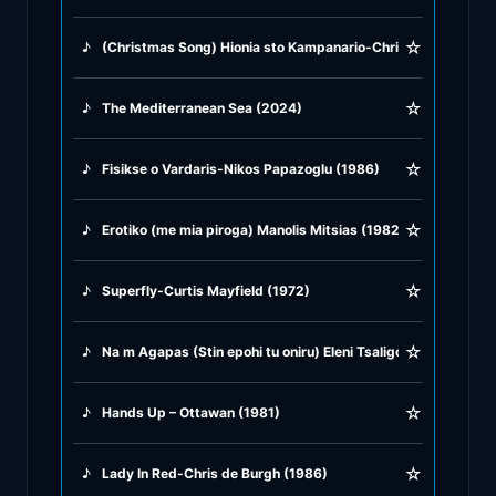
☆
♪
(Christmas Song) Hionia sto Kampanario-Christmas song (1
♪
Greek Traditional
☆
♪
The Mediterranean Sea (2024)
♪
Greek Tsifteteli
☆
♪
Fisikse o Vardaris-Nikos Papazoglu (1986)
♪
Greek Zeibekiko
☆
♪
Erotiko (me mia piroga) Manolis Mitsias (1982)
♪
Instrumentals
☆
♪
Superfly-Curtis Mayfield (1972)
♪
Jazz & Swing
☆
♪
Na m Agapas (Stin epohi tu oniru) Eleni Tsaligopulu (1998)
♪
Latin Classics
☆
♪
Hands Up – Ottawan (1981)
♪
Pop & Dance
☆
♪
Lady In Red-Chris de Burgh (1986)
♪
Rock and Roll