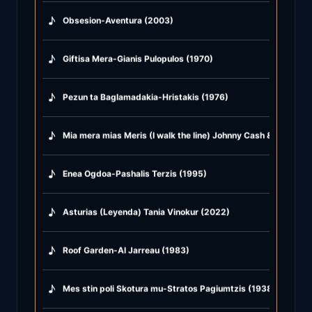
♪
Obsesion-Aventura (2003)
♪
Giftisa Mera-Gianis Pulopulos (1970)
♪
Pezun ta Baglamadakia-Hristakis (1976)
♪
Mia mera mias Meris (I walk the line) Johnny Cash & Afroditi
♪
Enea Ogdoa-Pashalis Terzis (1995)
♪
Asturias (Leyenda) Tania Vinokur (2022)
♪
Roof Garden-Al Jarreau (1983)
♪
Mes stin poli Skotura mu-Stratos Pagiumtzis (1938)