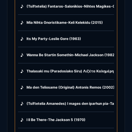
♪
(Tsiftetelia) Fantaros-Salonikios-Nihtes Magikes-Glike mu T
♪
Mia Nihta Gnoristikame-Keli Kelekidu (2015)
♪
Its My Party-Leslie Gore (1963)
♪
Wanna Be Startin Somethin-Michael Jackson (1982)
♪
Thalasaki mu (Paradosiako Siru) Λιζέτα Καλημέρη & Kostas P
♪
Ma den Teliosame (Original) Antonis Remos (2002)
♪
(Tsiftetelia Amanedes) I mages den iparhun pia-Ta hamopuli
♪
I ll Be There-The Jackson 5 (1970)