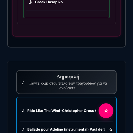
♪
Greek Hasapiko
♪
Greek Hasaposerviko
♪
Greek Kamilieriko
♪
Greek Karsilamas
♪
Greek Latin Fusion
Δημοφιλή
♪
♪
Κάντε κλικ στον τίτλο των τραγουδιών για να
Greek Oriental
ακούσετε.
♪
Greek Pop
☆
♪
Ride Like The Wind-Christopher Cross (1980)
♪
Greek Rock
☆
♪
Ballade pour Adeline (instrumental) Paul de Senneville & Oliv
♪
Greek Rumba