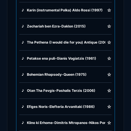
☆
♪
Karin (instrumental Polka) Aldo Rossi (1997)
♪
Rock Ballads
☆
♪
Zechariah ben Ezra-Daklon (2015)
♪
Rock Music
☆
♪
Tha Pethena (I would die for you) Antique (2001)
♪
Tango, Bolero & Polka
☆
♪
Petakse ena puli-Gianis Vogiatzis (1961)
☆
♪
Bohemian Rhapsody-Queen (1975)
☆
♪
Otan Tha Fevgis-Pashalis Terzis (2006)
☆
♪
Efiges Noris-Elefteria Arvanitaki (1986)
☆
♪
Klino ki Erhome-Dimitris Mtropanos-Nikos Portokaloglu (199