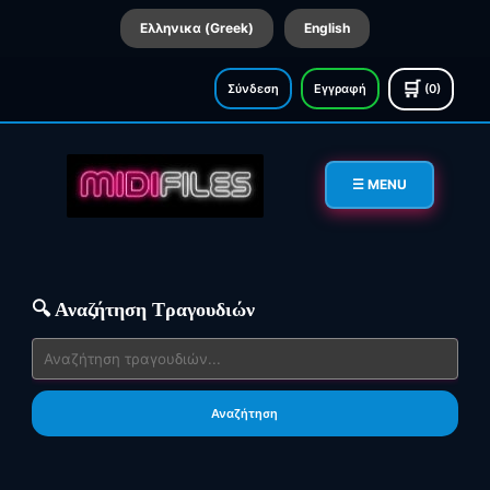
Ελληνικα (Greek)
English
🛒
Σύνδεση
Εγγραφή
(0)
☰ MENU
🔍 Αναζήτηση Τραγουδιών
Αναζήτηση