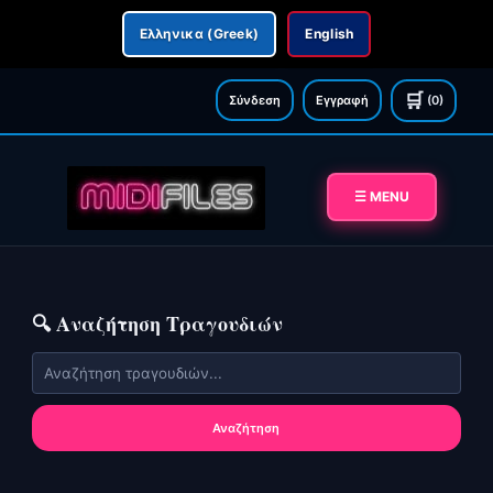
Ελληνικα (Greek)
English
🛒
Σύνδεση
Εγγραφή
(0)
☰ MENU
🔍 Αναζήτηση Τραγουδιών
Αναζήτηση