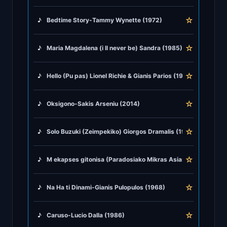
♪
Greek Rumba
☆
♪
Bedtime Story-Tammy Wynette (1972)
♪
Greek Traditional
☆
♪
Maria Magdalena (i ll never be) Sandra (1985)
♪
Greek Tsifteteli
☆
♪
Hello (Pu pas) Lionel Richie & Gianis Parios (1983)
♪
Greek Zeibekiko
☆
♪
Oksigono-Sakis Arseniu (2014)
♪
Instrumentals
☆
♪
Solo Buzuki (Zeimpekiko) Giorgos Dramalis (1975)
♪
Jazz & Swing
☆
♪
M ekapses gitonisa (Paradosiako Mikras Asias) Marika Papa
♪
Latin Classics
☆
♪
Na Ha ti Dinami-Gianis Pulopulos (1968)
♪
Pop & Dance
☆
♪
Caruso-Lucio Dalla (1986)