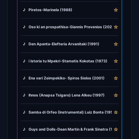
♪
Rock and Roll
☆
♪
Piretos-Marinela (1988)
♪
Rock Ballads
☆
♪
Oso ki an prospathisa-Giannis Prevenios (2020)
♪
Rock Music
☆
♪
Den Apanta-Elefteria Arvanitaki (1991)
♪
Tango, Bolero & Polka
☆
♪
i Istoria tu Mpekri-Stamatis Kokotas (1973)
☆
♪
Ena vari Zeimpekiko- Spiros Siolos (2001)
☆
♪
Ihnos (Anapsa Tsigaro) Lena Alkeu (1997)
☆
♪
Samba di Orfeo (Instrumental) Luiz Bonta (1959)
☆
♪
Guys and Dolls-Dean Martin & Frank Sinatra (1950)