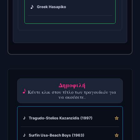
♪
Greek Hasapiko
♪
Greek Hasaposerviko
♪
Greek Kamilieriko
♪
Greek Karsilamas
♪
Greek Latin Fusion
Δημοφιλή
♪
Κάντε κλικ στον τίτλο των τραγουδιών για
♪
Greek Oriental
να ακούσετε.
♪
Greek Pop
☆
♪
Tragudo-Stelios Kazanzidis (1997)
♪
Greek Rock
☆
♪
Surfin Usa-Beach Boys (1963)