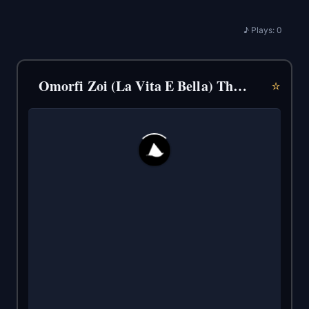
♪
Plays:
0
Omorfi Zoi (La Vita E Bella) Thodoris Butsikakis (2019)
⭐
280
33