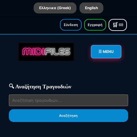
Ελληνικα (Greek)
English
🛒
Σύνδεση
Εγγραφή
(0)
☰ MENU
🔍 Αναζήτηση Τραγουδιών
Αναζήτηση