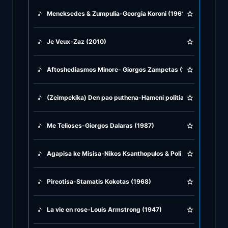
☆
♪
Meneksedes & Zumpulia-Georgia Koroni (1961)
♪
Greek Traditional
☆
♪
Je Veux-Zaz (2010)
♪
Greek Tsifteteli
☆
♪
Aftoshediasmos Minore- Giorgos Zampetas (1950)
♪
Greek Zeibekiko
☆
♪
(Zeimpekika) Den pao puthena-Hameni politia-Se iha psila-
♪
Instrumentals
☆
♪
Me Telioses-Giorgos Dalaras (1987)
♪
Jazz & Swing
☆
♪
Agapisa ke Misisa-Nikos Ksanthopulos & Poli Panu (1963)
♪
Latin Classics
☆
♪
Pireotisa-Stamatis Kokotas (1968)
♪
Pop & Dance
☆
♪
La vie en rose-Louis Armstrong (1947)
♪
Rock and Roll