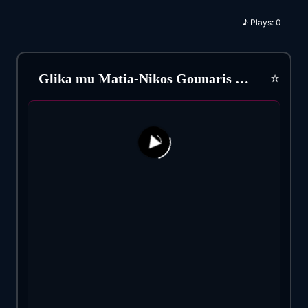
♪
Plays:
0
⭐
Glika mu Matia-Nikos Gounaris (1953)
193
27