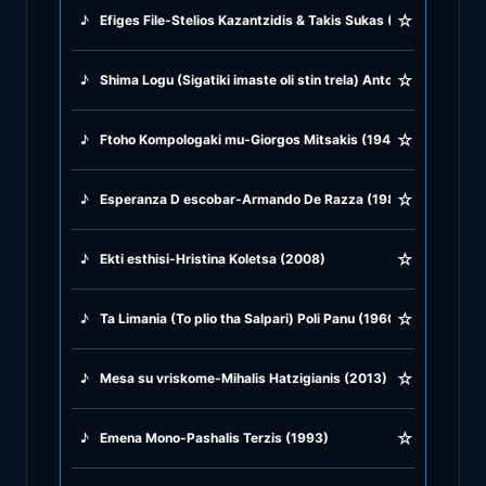
☆
♪
Efiges File-Stelios Kazantzidis & Takis Sukas (1993)
♪
Rock Ballads
☆
♪
Shima Logu (Sigatiki imaste oli stin trela) Antonis Vardis & 
♪
Rock Music
☆
♪
Ftoho Kompologaki mu-Giorgos Mitsakis (1946)
♪
Tango, Bolero & Polka
☆
♪
Esperanza D escobar-Armando De Razza (1989)
☆
♪
Ekti esthisi-Hristina Koletsa (2008)
☆
♪
Ta Limania (To plio tha Salpari) Poli Panu (1960)
☆
♪
Mesa su vriskome-Mihalis Hatzigianis (2013)
☆
♪
Emena Mono-Pashalis Terzis (1993)