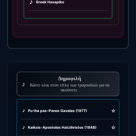
♪
Greek Hasapiko
♪
Greek Hasaposerviko
♪
Greek Kamilieriko
♪
Greek Karsilamas
♪
Greek Latin Fusion
Δημοφιλή
♪
♪
Κάντε κλικ στον τίτλο των τραγουδιών για να
Greek Oriental
ακούσετε.
♪
Greek Pop
☆
♪
Pu tha pas-Panos Gavalas (1977)
♪
Greek Rock
☆
♪
Kaiksis-Apostolos Hatzihristos (1948)
♪
Greek Rumba