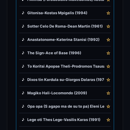
♪
Greek Traditional
☆
♪
Gitonisa-Kostas Mpigalis (1994)
♪
Greek Tsifteteli
☆
♪
Sotter Celo De Roma-Dean Martin (1961)
♪
Greek Zeibekiko
☆
♪
Anastatonome-Katerina Stanisi (1992)
♪
Instrumentals
☆
♪
The Sign-Ace of Base (1996)
☆
♪
To Koritsi Apopse Theli-Prodromos Tsausakis (1965)
♪
Jazz & Swing
☆
♪
Dixos tin Kardula su-Giorgos Dalaras (1970)
♪
Latin Classics
☆
♪
Magiko Hali-Locomondo (2009)
♪
Pop & Dance
☆
♪
Opa opa (S agapo ma de su to pa) Eleni Legaki (1975)
♪
Rock and Roll
☆
♪
Lege oti Thes Lege-Vasilis Karas (1991)
♪
Rock Ballads