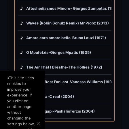
♪
Aftoshediasmos Minore- Giorgos Zampetas (1950)
♪
Waves (Robin Schulz Remix) Mr.Probz (2013)
♪
Amore caro amore bello-Bruno Lauzi (1971)
♪
O Mpufetzis-Giorgos Mpatis (1935)
♪
The Air That I Breathe-The Hollies (1972)
«This site uses
♪
Save The Best For Last-Vanessa Williams (1991)
cookies to
improve your
experience. If
♪
Hilia hronia-C real (2004)
you click on
another page
♪
Eho mia Agapi-PashalisTerzis (2004)
without
changing the
settings below,