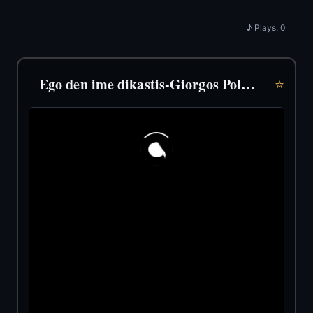
♪
Plays:
0
Ego den ime dikastis-Giorgos Polihroniadis & Doros Georgiadis (1979)
⭐
46
11