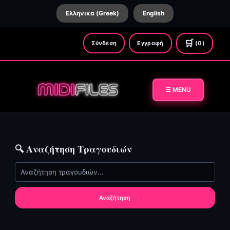
Ελληνικα (Greek)
English
🛒
Σύνδεση
Εγγραφή
(0)
☰ MENU
🔍 Αναζήτηση Τραγουδιών
Αναζήτηση