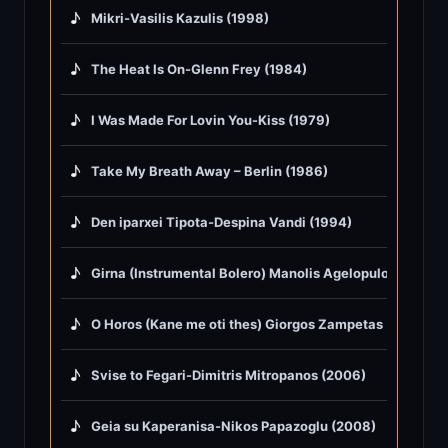
♪
Mikri-Vasilis Kazulis (1998)
♪
The Heat Is On-Glenn Frey (1984)
♪
I Was Made For Lovin You-Kiss (1979)
♪
Take My Breath Away – Berlin (1986)
♪
Den iparxei Tipota-Despina Vandi (1994)
♪
Girna (Instrumental Bolero) Manolis Agelopulos (1975)
♪
O Horos (Kane me oti thes) Giorgos Zampetas (1967)
♪
Svise to Fegari-Dimitris Mitropanos (2006)
♪
Geia su Kaperanisa-Nikos Papazoglu (2008)