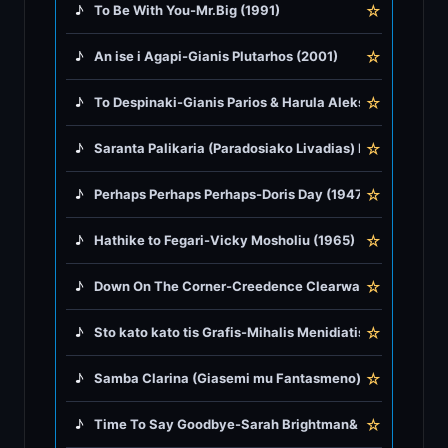
☆
♪
To Be With You-Mr.Big (1991)
♪
Rock Music
☆
♪
An ise i Agapi-Gianis Plutarhos (2001)
♪
Tango, Bolero & Polka
☆
♪
To Despinaki-Gianis Parios & Harula Aleksiu (1973)
☆
♪
Saranta Palikaria (Paradosiako Livadias) Domna Samiu
☆
♪
Perhaps Perhaps Perhaps-Doris Day (1947)
☆
♪
Hathike to Fegari-Vicky Mosholiu (1965)
☆
♪
Down On The Corner-Creedence Clearwater Revival (1
☆
♪
Sto kato kato tis Grafis-Mihalis Menidiatis (1980)
☆
♪
Samba Clarina (Giasemi mu Fantasmeno) Imam Baildi 
☆
♪
Time To Say Goodbye-Sarah Brightman& Andrea Bocell