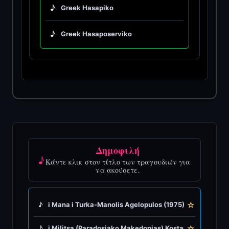
♪
Greek Hasapiko
♪
Greek Hasaposerviko
♪
Greek Kamilieriko
♪
Greek Karsilamas
♪
Greek Latin Fusion
♪
Greek Oriental
Δημοφιλή
♪
Κάντε κλικ στον τίτλο των τραγουδιών για
♪
Greek Pop
να ακούσετε.
♪
Greek Rock
☆
♪
i Mana i Turka-Manolis Agelopulos (1975)
♪
Greek Rumba
☆
♪
i Militsa (Paradosiako Makedonias) Kostas Tzimas (194