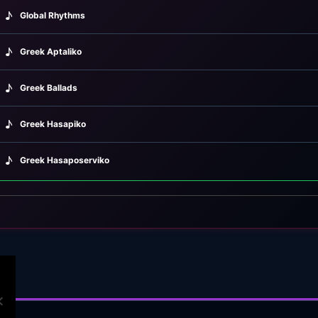
♪
Global Rhythms
♪
Greek Aptaliko
♪
Greek Ballads
♪
Greek Hasapiko
gnatias 406 (1965)
♪
Greek Hasaposerviko
♪
Greek Kamilieriko
♪
Greek Karsilamas
♪
Greek Latin Fusion
♪
Greek Oriental