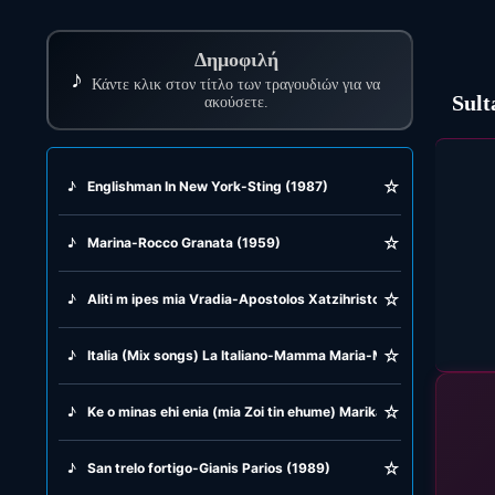
Δημοφιλή
♪
Κάντε κλικ στον τίτλο των τραγουδιών για να
Sult
ακούσετε.
☆
♪
Englishman In New York-Sting (1987)
☆
♪
Marina-Rocco Granata (1959)
☆
♪
Aliti m ipes mia Vradia-Apostolos Xatzihristos (1939)
☆
♪
Italia (Mix songs) La Italiano-Mamma Maria-Marina -Volare (19
☆
♪
Ke o minas ehi enia (mia Zoi tin ehume) Marika Ninu (1953)
☆
♪
San trelo fortigo-Gianis Parios (1989)