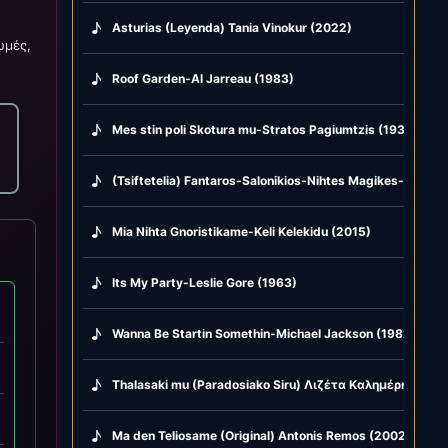
♪
Asturias (Leyenda) Tania Vinokur (2022)
ωμές,
♪
Roof Garden-Al Jarreau (1983)
♪
Mes stin poli Skotura mu-Stratos Pagiumtzis (1938)
♪
(Tsiftetelia) Fantaros-Salonikios-Nihtes Magikes-Glike m
♪
Mia Nihta Gnoristikame-Keli Kelekidu (2015)
♪
Its My Party-Leslie Gore (1963)
♪
Wanna Be Startin Somethin-Michael Jackson (1982)
♪
Thalasaki mu (Paradosiako Siru) Λιζέτα Καλημέρη & Kost
♪
Ma den Teliosame (Original) Antonis Remos (2002)