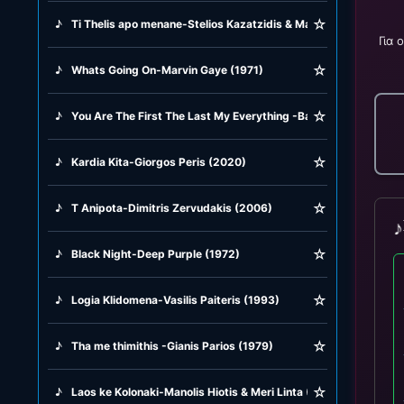
☆
♪
Ti Thelis apo menane-Stelios Kazatzidis & Marinela (1975)
Για 
☆
♪
Whats Going On-Marvin Gaye (1971)
☆
♪
You Are The First The Last My Everything -Barry White (1974)
☆
♪
Kardia Kita-Giorgos Peris (2020)
☆
♪
T Anipota-Dimitris Zervudakis (2006)
♪
☆
♪
Black Night-Deep Purple (1972)
☆
♪
Logia Klidomena-Vasilis Paiteris (1993)
☆
♪
Tha me thimithis -Gianis Parios (1979)
☆
♪
Laos ke Kolonaki-Manolis Hiotis & Meri Linta (1959)