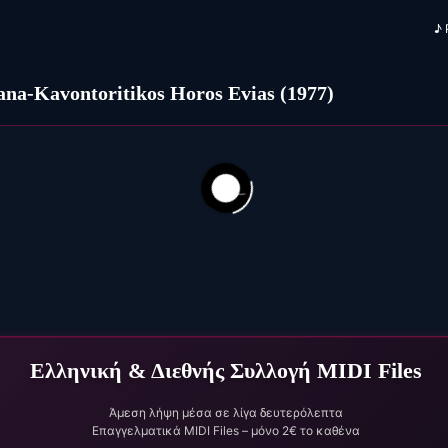
♪
ana-Kavontoritikos Horos Evias (1977)
235
60
83)
Ελληνική & Διεθνής Συλλογή MIDI Files
Άμεση λήψη μέσα σε λίγα δευτερόλεπτα
Επαγγελματικά MIDI Files – μόνο 2€ το καθένα