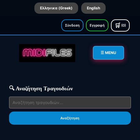
Ελληνικα (Greek)
English
🛒
Σύνδεση
Εγγραφή
(0)
☰ MENU
🔍 Αναζήτηση Τραγουδιών
Αναζήτηση