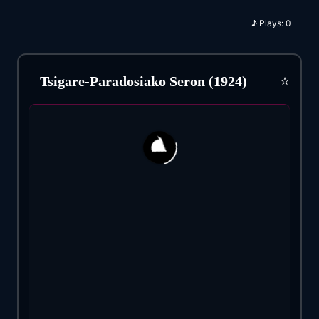
♪
Plays:
0
⭐
Tsigare-Paradosiako Seron (1924)
121
33