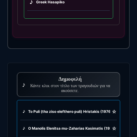
♪
Greek Hasapiko
♪
Greek Hasaposerviko
♪
Greek Kamilieriko
♪
Greek Karsilamas
♪
Greek Latin Fusion
Δημοφιλή
♪
♪
Κάντε κλικ στον τίτλο των τραγουδιών για να
Greek Oriental
ακούσετε.
♪
Greek Pop
☆
♪
To Puli (tha ziso elefthero puli) Hristakis (1976)
♪
Greek Rock
☆
♪
O Manolis Elenitsa mu-Zaharias Kasimatis (1926)
♪
Greek Rumba