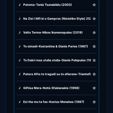
☆
♪
Patoma-Tania Tsanaklidu (2003)
♪
Rock Ballads
☆
♪
Na Zisi i Nifi ki o Gampros (Nisiotiko Style) 2024
♪
Rock Music
☆
♪
Valto Terma-Nikos Ikonomopulos (2019)
♪
Tango, Bolero & Polka
☆
♪
To simadi-Kostantina & Gianis Parios (1987)
☆
♪
To Dakri mas stalia stalia-Gianis Pulopulos (1979)
☆
♪
Patera Afto to tragudi su to afierono-Triantafilos Hatzinikol
☆
♪
Giftisa Mera-Notis Sfakianakis (1998)
☆
♪
Esi tha mu ta fas-Kostas Monahos (1987)