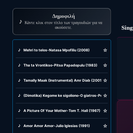
Δημοφιλή
♪
Κάντε κλικ στον τίτλο των τραγουδιών για να
Sing
ακούσετε.
☆
♪
Mehri to telos-Natasa Mpofiliu (2008)
☆
♪
Tha ta Vrontikso-Pitsa Papadopulu (1983)
☆
♪
Tamally Maak (Instrumental) Amr Diab (2001)
☆
♪
(Dimotika) Kegome ke sigoliono-O giatros-Pedia tis Samarinas-
☆
♪
A Picture Of Your Mother-Tom T. Hall (1967)
☆
♪
Amor Amor Amor-Julio Iglesias (1991)