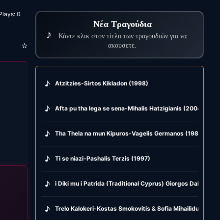
Plays:
0
Νέα Τραγούδια
♪
Κάντε κλικ στον τίτλο των τραγουδιών για να
⭐
ακούσετε.
♪
Atzitzies-Sirtos Kikladon (1998)
♪
Afta pu tha lega se sena-Mihalis Hatzigianis (2004)
♪
Tha Thela na mun Kipuros-Vagelis Germanos (1981)
♪
Ti se niazi-Pashalis Terzis (1997)
♪
i Diki mu i Patrida (Traditional Cyprus) Giorgos Dalaras (
♪
Trelo Kalokeri-Kostas Smokovitis & Sofia Mihailidu (1985