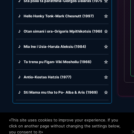
☆
♪
Sta psila ta parathiria-Giorgos Dalaras (1975)
☆
♪
Hello Honky Tonk-Mark Chesnutt (1997)
☆
♪
Otan simani i ora-Grigoris Mpithikotsis (1968)
☆
♪
Mia Ine i Usia-Harula Aleksiu (1984)
☆
♪
Ta trena pu Figan-Viki Mosholiu (1966)
☆
♪
Antio-Kostas Hatzis (1977)
☆
♪
Sti Mama mu tha to Po- Alba & Aris (1969)
«This site uses cookies to improve your experience. If you
click on another page without changing the settings below,
you consent to it»