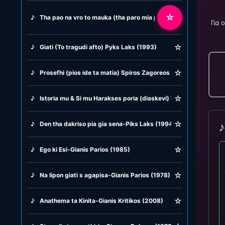
☆
♪
Tha pao na vro to mauka (tha paro mia psarovarka) Irini Konito
Για 
☆
♪
Giati (To tragudi afto) Pyks Laks (1993)
☆
♪
Prosefhi (pios ide ta matia) Spiros Zagoreos (1975)
☆
♪
Istoria mu & Si mu Harakses poria (diaskevi) Musiko kuti (2023
☆
♪
Den tha dakriso pia gia sena-Piks Laks (1994)
☆
♪
Ego ki Esi-Gianis Parios (1985)
☆
♪
Na lipon giati s agapisa-Gianis Parios (1978)
☆
♪
Anathema ta Kinita-Gianis Kritikos (2008)