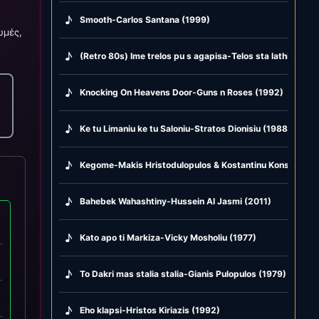
♪
Smooth-Carlos Santana (1999)
ωμές,
♪
(Retro 80s) Ime trelos pu s agapisa-Telos sta lathi-Kalok
♪
Knocking On Heavens Door-Guns n Roses (1992)
♪
Ke tu Limaniu ke tu Saloniu-Stratos Dionisiu (1988)
♪
Kegome-Makis Hristodulopulos & Kostantinu Konstantina
♪
Bahebek Wahashtiny-Hussein Al Jasmi (2011)
♪
Kato apo ti Markiza-Vicky Mosholiu (1977)
♪
To Dakri mas stalia stalia-Gianis Pulopulos (1979)
♪
Eho klapsi-Hristos Kiriazis (1992)