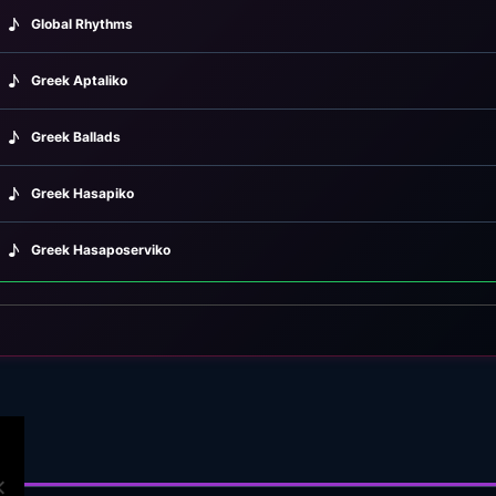
♪
Global Rhythms
♪
Greek Aptaliko
♪
Greek Ballads
♪
Greek Hasapiko
♪
Greek Hasaposerviko
♪
Greek Kamilieriko
♪
Greek Karsilamas
♪
Greek Latin Fusion
♪
Greek Oriental