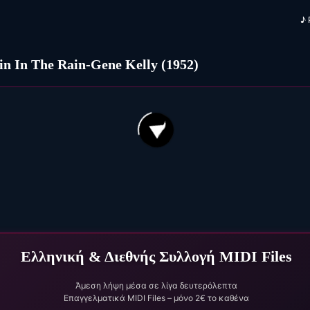
♪
in In The Rain-Gene Kelly (1952)
84
70
Stis Pargas ton aniforo (1826)
Ελληνική & Διεθνής Συλλογή MIDI Files
Άμεση λήψη μέσα σε λίγα δευτερόλεπτα
Επαγγελματικά MIDI Files – μόνο 2€ το καθένα