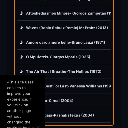
♪
Aftoshediasmos Minore- Giorgos Zampetas (1950)
♪
Waves (Robin Schulz Remix) Mr.Probz (2013)
♪
Amore caro amore bello-Bruno Lauzi (1971)
♪
O Mpufetzis-Giorgos Mpatis (1935)
♪
The Air That I Breathe-The Hollies (1972)
«This site uses
♪
Save The Best For Last-Vanessa Williams (1991)
cookies to
improve your
experience. If
♪
Hilia hronia-C real (2004)
you click on
another page
♪
Eho mia Agapi-PashalisTerzis (2004)
without
changing the
settings below,