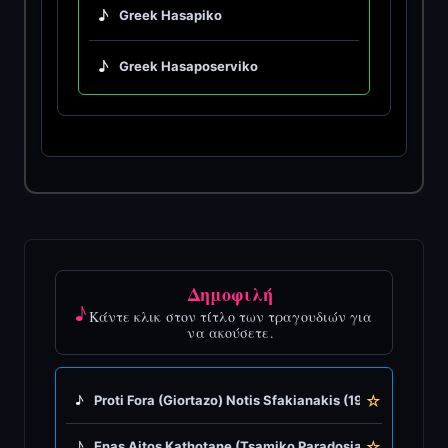
♪
Greek Hasapiko
♪
Greek Hasaposerviko
♪
Greek Kamilieriko
♪
Greek Karsilamas
♪
Greek Latin Fusion
♪
Greek Oriental
Δημοφιλή
♪
Κάντε κλικ στον τίτλο των τραγουδιών για
♪
Greek Pop
να ακούσετε.
♪
Greek Rock
☆
♪
Proti Fora (Giortazo) Notis Sfakianakis (1991)
♪
Greek Rumba
☆
♪
Enas Aitos Kathotane (Tsamiko Paradosiako) Antonis N