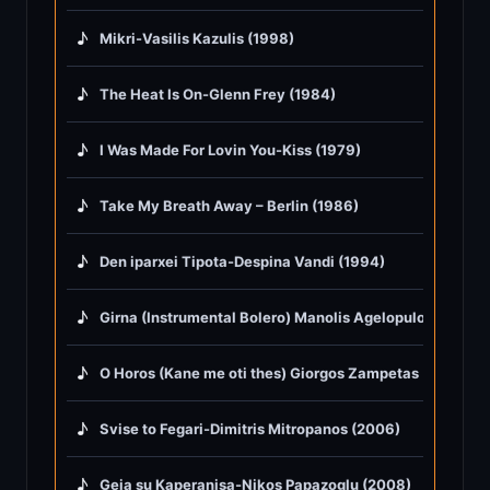
♪
Mikri-Vasilis Kazulis (1998)
♪
The Heat Is On-Glenn Frey (1984)
♪
I Was Made For Lovin You-Kiss (1979)
♪
Take My Breath Away – Berlin (1986)
♪
Den iparxei Tipota-Despina Vandi (1994)
♪
Girna (Instrumental Bolero) Manolis Agelopulos (1975)
♪
O Horos (Kane me oti thes) Giorgos Zampetas (1967)
♪
Svise to Fegari-Dimitris Mitropanos (2006)
♪
Geia su Kaperanisa-Nikos Papazoglu (2008)