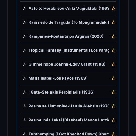
☆
♪
Asto to Heraki sou-Aliki Vugiuklaki (1963)
♪
Rock Music
☆
♪
Kanis edo de Traguda (To Mpaglamadaki) Nikos Papazo
♪
Tango, Bolero & Polka
☆
♪
Kampanes-Kostantinos Argiros (2026)
☆
♪
Tropical Fantasy (instrumental) Los Paraguayos (1954)
☆
♪
Gimme hope Joanna-Eddy Grant (1988)
☆
♪
Maria Isabel-Los Payos (1969)
☆
♪
I Gata-Stelakis Perpiniadis (1936)
☆
♪
Pos na se Lismoniso-Harula Aleksiu (1976)
☆
♪
Pes mu mia Leksi (Diaskevi) Manos Hatzidakis (1961)
☆
♪
Tubthumping (i Get Knocked Down) Chumbawamba (1