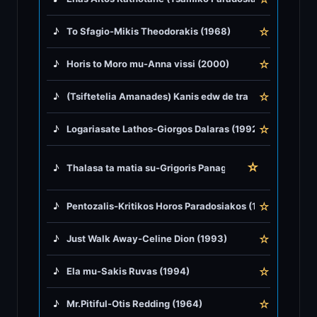
♪
Greek Traditional
☆
♪
To Sfagio-Mikis Theodorakis (1968)
♪
Greek Tsifteteli
☆
♪
Horis to Moro mu-Anna vissi (2000)
♪
Greek Zeibekiko
☆
♪
(Tsiftetelia Amanades) Kanis edw de traguda (To Mpag
♪
Instrumentals
☆
♪
Logariasate Lathos-Giorgos Dalaras (1992)
♪
Jazz & Swing
☆
♪
Thalasa ta matia su-Grigoris Panagiotopulos & Kostas
♪
Latin Classics
☆
♪
Pentozalis-Kritikos Horos Paradosiakos (1770)
♪
Pop & Dance
☆
♪
Just Walk Away-Celine Dion (1993)
♪
☆
Rock and Roll
♪
Ela mu-Sakis Ruvas (1994)
☆
♪
Mr.Pitiful-Otis Redding (1964)
♪
Rock Ballads