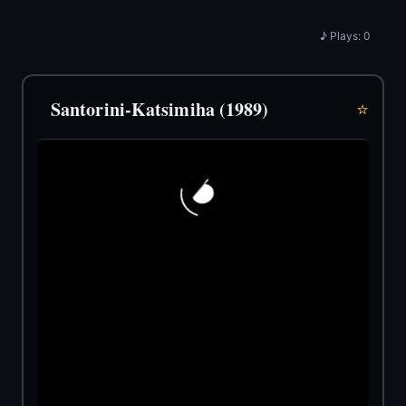
♪
Plays:
0
Santorini-Katsimiha (1989)
⭐
150
67