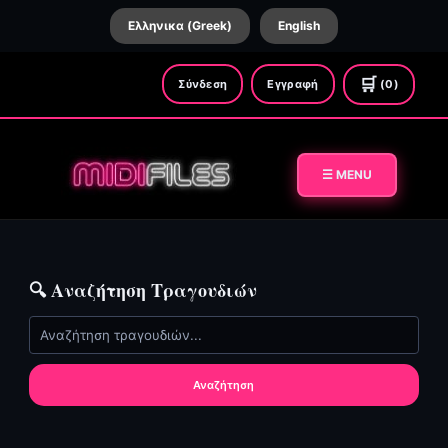
Ελληνικα (Greek)
English
🛒
Σύνδεση
Εγγραφή
(0)
☰ MENU
🔍 Αναζήτηση Τραγουδιών
Αναζήτηση