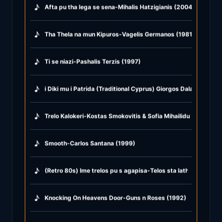
♪
Afta pu tha lega se sena-Mihalis Hatzigianis (2004)
♪
Tha Thela na mun Kipuros-Vagelis Germanos (1981)
♪
Ti se niazi-Pashalis Terzis (1997)
♪
i Diki mu i Patrida (Traditional Cyprus) Giorgos Dalaras (1998
♪
Trelo Kalokeri-Kostas Smokovitis & Sofia Mihailidu (1985)
♪
Smooth-Carlos Santana (1999)
♪
(Retro 80s) Ime trelos pu s agapisa-Telos sta lathi-Kalokera
♪
Knocking On Heavens Door-Guns n Roses (1992)