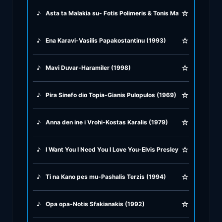
☆
♪
Asta ta Malakia su- Fotis Polimeris & Tonis Marudas (1958)
♪
Greek Traditional
☆
♪
Ena Karavi-Vasilis Papakostantinu (1993)
♪
Greek Tsifteteli
☆
♪
Mavi Duvar-Haramiler (1998)
♪
Greek Zeibekiko
☆
♪
Pira Sinefo dio Topia-Gianis Pulopulos (1969)
♪
Instrumentals
☆
♪
Anna den ine i Vrohi-Kostas Karalis (1979)
♪
Jazz & Swing
☆
♪
I Want You I Need You I Love You-Elvis Presley (1956)
♪
Latin Classics
☆
♪
Ti na Kano pes mu-Pashalis Terzis (1994)
♪
Pop & Dance
☆
♪
Opa opa-Notis Sfakianakis (1992)
♪
Rock and Roll