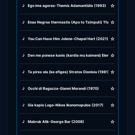
☆
♪
Ego ime ageras-Themis Adamantidis (1993)
♪
Rock Ballads
☆
♪
Enas Negros thermastis (Apo to Tzimputi) Thanos Mikrutsik
♪
Rock Music
☆
♪
You Can Have Him Jolene-Chapel Hart (2021)
♪
Tango, Bolero & Polka
☆
♪
Den me ponese kanis (kardia mu kaimeni) Eleni Vitali (1984)
☆
♪
Ta pires ola (ke efiges) Stratos Dionisiu (1981)
☆
♪
Occhi di Ragazza-Gianni Morandi (1970)
☆
♪
Gia kapio Logo-Nikos Ikonomopulos (2017)
☆
♪
Mabruk Alik-George Bar (2008)