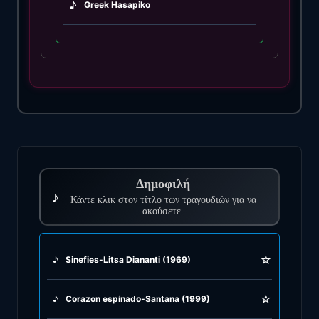
♪
Greek Hasapiko
♪
Greek Hasaposerviko
♪
Greek Kamilieriko
♪
Greek Karsilamas
♪
Greek Latin Fusion
Δημοφιλή
♪
♪
Κάντε κλικ στον τίτλο των τραγουδιών για να
Greek Oriental
ακούσετε.
♪
Greek Pop
☆
♪
Sinefies-Litsa Diananti (1969)
♪
Greek Rock
☆
♪
Corazon espinado-Santana (1999)
♪
Greek Rumba