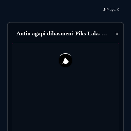
♪
Plays:
0
⭐
Antio agapi dihasmeni-Piks Laks (2003)
154
58