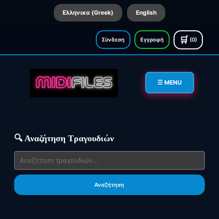
Ελληνικα (Greek)
English
🛒
Σύνδεση
Εγγραφή
(0)
☰ MENU
🔍 Αναζήτηση Τραγουδιών
Αναζήτηση