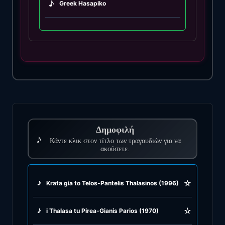
♪
Greek Hasapiko
♪
Greek Hasaposerviko
♪
Greek Kamilieriko
♪
Greek Karsilamas
♪
Greek Latin Fusion
Δημοφιλή
♪
♪
Κάντε κλικ στον τίτλο των τραγουδιών για να
Greek Oriental
ακούσετε.
♪
Greek Pop
☆
♪
Krata gia to Telos-Pantelis Thalasinos (1996)
♪
Greek Rock
☆
♪
i Thalasa tu Pirea-Gianis Parios (1970)
♪
Greek Rumba