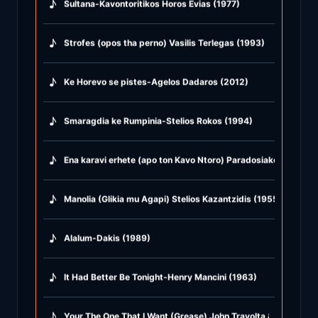
♪
Sultana-Kavontoritikos Horos Evias (1977)
♪
Strofes (opos tha perno) Vasilis Terlegas (1993)
♪
Ke Horevo se pistes-Agelos Dadaros (2012)
♪
Smaragdia ke Rumpinia-Stelios Rokos (1994)
♪
Ena karavi erhete (apo ton Kavo Ntoro) Paradosiako Andru (
♪
Manolia (Glikia mu Agapi) Stelios Kazantzidis (1955)
♪
Alalum-Dakis (1989)
♪
It Had Better Be Tonight-Henry Mancini (1963)
♪
Your The One That I Want (Grease) John Travolta & Olivia Ne