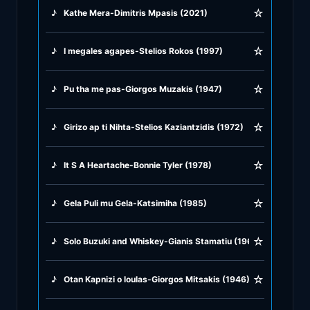
☆
♪
Kathe Mera-Dimitris Mpasis (2021)
♪
Rock Ballads
☆
♪
I megales agapes-Stelios Rokos (1997)
♪
Rock Music
☆
♪
Pu tha me pas-Giorgos Muzakis (1947)
♪
Tango, Bolero & Polka
☆
♪
Girizo ap ti Nihta-Stelios Kaziantzidis (1972)
☆
♪
It S A Heartache-Bonnie Tyler (1978)
☆
♪
Gela Puli mu Gela-Katsimiha (1985)
☆
♪
Solo Buzuki and Whiskey-Gianis Stamatiu (1969)
☆
♪
Otan Kapnizi o loulas-Giorgos Mitsakis (1946)