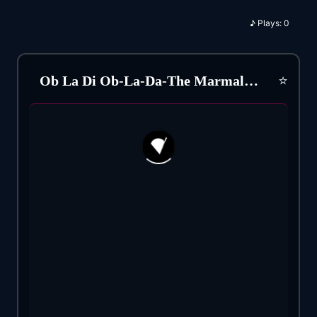
♪
Plays:
0
⭐
Ob La Di Ob-La-Da-The Marmalade (1968)
195
1