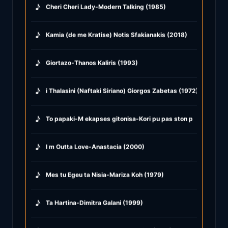
♪
Cheri Cheri Lady-Modern Talking (1985)
♪
Kamia (de me Kratise) Notis Sfakianakis (2018)
♪
Giortazo-Thanos Kaliris (1993)
♪
i Thalasini (Naftaki Siriano) Giorgos Zabetas (1972)
♪
To papaki-M ekapses gitonisa-Kori pu pas ston potamo-Susu
♪
I m Outta Love-Anastacia (2000)
♪
Mes tu Egeu ta Nisia-Mariza Koh (1979)
♪
Ta Hartina-Dimitra Galani (1999)