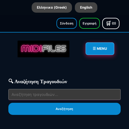
Ελληνικα (Greek)
English
🛒
Σύνδεση
Εγγραφή
(0)
☰ MENU
🔍 Αναζήτηση Τραγουδιών
Αναζήτηση