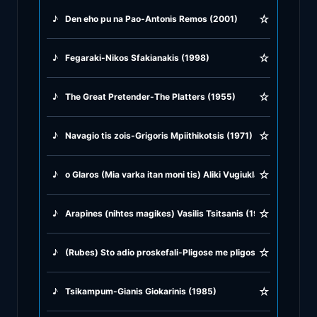
☆
♪
Den eho pu na Pao-Antonis Remos (2001)
♪
Greek Traditional
☆
♪
Fegaraki-Nikos Sfakianakis (1998)
♪
Greek Tsifteteli
☆
♪
The Great Pretender-The Platters (1955)
♪
Greek Zeibekiko
☆
♪
Navagio tis zois-Grigoris Mpiithikotsis (1971)
♪
Instrumentals
☆
♪
o Glaros (Mia varka itan moni tis) Aliki Vugiuklaki & Manos H
♪
Jazz & Swing
☆
♪
Arapines (nihtes magikes) Vasilis Tsitsanis (1946)
♪
Latin Classics
☆
♪
(Rubes) Sto adio proskefali-Pligose me pligose me-Fige ki 
♪
Pop & Dance
☆
♪
Tsikampum-Gianis Giokarinis (1985)
♪
Rock and Roll