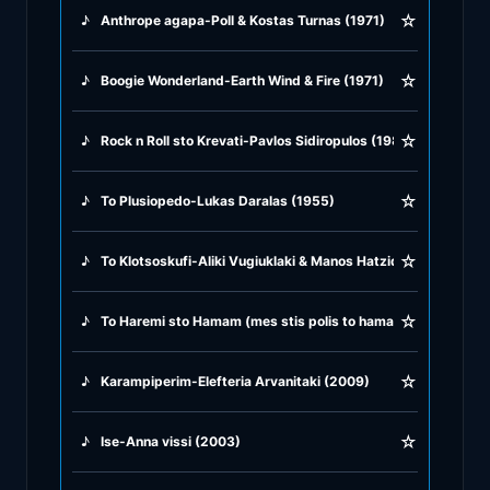
☆
♪
Anthrope agapa-Poll & Kostas Turnas (1971)
♪
Rock Ballads
☆
♪
Boogie Wonderland-Earth Wind & Fire (1971)
♪
Rock Music
☆
♪
Rock n Roll sto Krevati-Pavlos Sidiropulos (1985)
♪
Tango, Bolero & Polka
☆
♪
To Plusiopedo-Lukas Daralas (1955)
☆
♪
To Klotsoskufi-Aliki Vugiuklaki & Manos Hatzidakis (1960)
☆
♪
To Haremi sto Hamam (mes stis polis to hamam) Anestis Del
☆
♪
Karampiperim-Elefteria Arvanitaki (2009)
☆
♪
Ise-Anna vissi (2003)