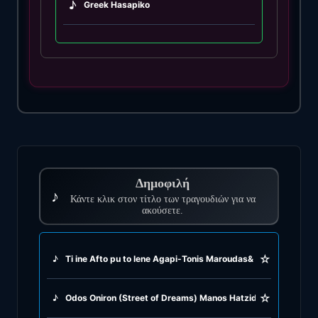
♪
Greek Hasapiko
♪
Greek Hasaposerviko
♪
Greek Kamilieriko
♪
Greek Karsilamas
♪
Greek Latin Fusion
Δημοφιλή
♪
♪
Κάντε κλικ στον τίτλο των τραγουδιών για να
Greek Oriental
ακούσετε.
♪
Greek Pop
☆
♪
Ti ine Afto pu to lene Agapi-Tonis Maroudas& Sophia Loren (
♪
Greek Rock
☆
♪
Odos Oniron (Street of Dreams) Manos Hatzidakis (1962)
♪
Greek Rumba