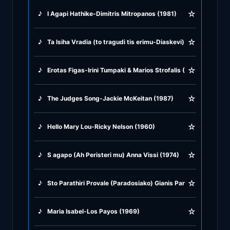
☆
♪
I Agapi Hathike-Dimitris Mitropanos (1981)
♪
Greek Traditional
☆
♪
Ta Isiha Vradia (to tragudi tis erimu-Diaskevi) Gadjo Dilo (20
♪
Greek Tsifteteli
☆
♪
Erotas Figas-Irini Tumpaki & Marios Strofalis (2022)
♪
Greek Zeibekiko
☆
♪
The Judges Song-Jackie McKeitan (1987)
♪
Instrumentals
☆
♪
Hello Mary Lou-Ricky Nelson (1960)
♪
Jazz & Swing
☆
♪
S agapo (Ah Peristeri mu) Anna Vissi (1974)
♪
Latin Classics
☆
♪
Sto Parathiri Provale (Paradosiako) Gianis Parios (1982)
♪
Pop & Dance
☆
♪
Maria Isabel-Los Payos (1969)
♪
Rock and Roll