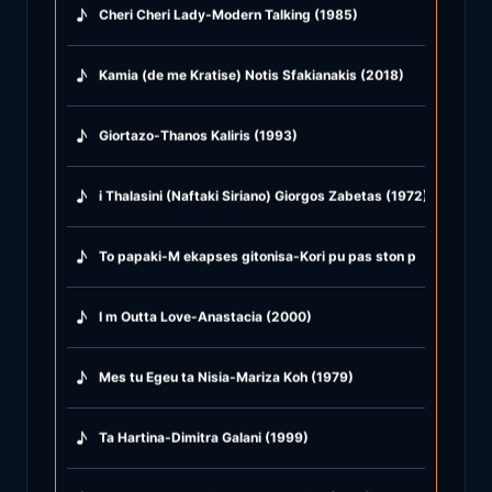
♪
Cheri Cheri Lady-Modern Talking (1985)
♪
Kamia (de me Kratise) Notis Sfakianakis (2018)
♪
Giortazo-Thanos Kaliris (1993)
♪
i Thalasini (Naftaki Siriano) Giorgos Zabetas (1972)
♪
To papaki-M ekapses gitonisa-Kori pu pas ston potamo-Susu
♪
I m Outta Love-Anastacia (2000)
♪
Mes tu Egeu ta Nisia-Mariza Koh (1979)
♪
Ta Hartina-Dimitra Galani (1999)