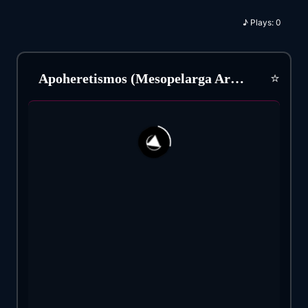
♪
Plays:
0
⭐
Apoheretismos (Mesopelarga Armenizo) Nikos Ksiluris (1977)
36
1