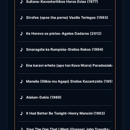
♪
Sultana-Kavontoritikos Horos Evias (1977)
♪
Strofes (opos tha perno) Vasilis Terlegas (1993)
♪
Ke Horevo se pistes-Agelos Dadaros (2012)
♪
Smaragdia ke Rumpinia-Stelios Rokos (1994)
♪
Ena karavi erhete (apo ton Kavo Ntoro) Paradosiako Andru (
♪
Manolia (Glikia mu Agapi) Stelios Kazantzidis (1955)
♪
Alalum-Dakis (1989)
♪
It Had Better Be Tonight-Henry Mancini (1963)
♪
Your The One That I Want (Grease) John Travolta & Olivia Ne