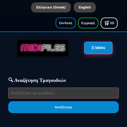
Ελληνικα (Greek)
English
🛒
Σύνδεση
Εγγραφή
(0)
☰ MENU
🔍 Αναζήτηση Τραγουδιών
Αναζήτηση