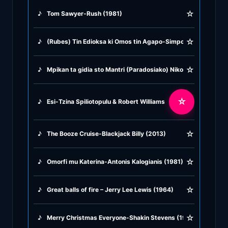
☆
♪
Tom Sawyer-Rush (1981)
♪
Greek Traditional
☆
♪
(Rubes) Tin Edioksa ki Omos tin Agapo-Simponia (1963)
♪
Greek Tsifteteli
☆
♪
Mpikan ta gidia sto Mantri (Paradosiako) Nikos Kalergis (19
♪
Greek Zeibekiko
☆
♪
Esi-Tzina Spiliotopulu & Robert Williams (1977)
♪
Instrumentals
☆
♪
The Booze Cruise-Blackjack Billy (2013)
♪
Jazz & Swing
☆
♪
Omorfi mu Katerina-Antonis Kalogianis (1981)
♪
Latin Classics
☆
♪
Great balls of fire – Jerry Lee Lewis (1964)
♪
Pop & Dance
☆
♪
Merry Christmas Everyone-Shakin Stevens (1984)
♪
Rock and Roll