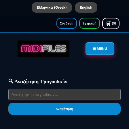
Ελληνικα (Greek)
English
🛒
Σύνδεση
Εγγραφή
(0)
☰ MENU
🔍 Αναζήτηση Τραγουδιών
Αναζήτηση