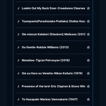
☆
♪
Lookin Out My Back Door-Creedence Clearwater Revival (19
♪
Rock Ballads
☆
♪
Tsampasin(Paradosiako Podiako) Stelios Kazantzidis (1996)
♪
Rock Music
☆
♪
Ola miazun Kalokeri (Diaskevi) Melisses (2013)
♪
Tango, Bolero & Polka
☆
♪
Go Gentle-Robbie Williams (2013)
☆
♪
Monahos-Tigran Petrosyan (2018)
☆
♪
Gia su Hara su Venetia-Nikos Ksiluris (1974)
☆
♪
Presence of the lord-Eric Clapton & Steve Winwood (1969)
☆
♪
To Hasapaki-Markos Vamvakaris (1947)