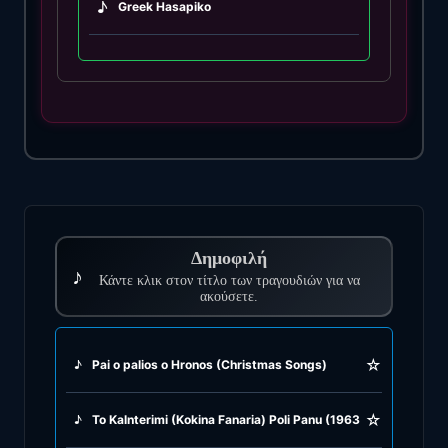
♪
Greek Hasapiko
♪
Greek Hasaposerviko
♪
Greek Kamilieriko
♪
Greek Karsilamas
♪
Greek Latin Fusion
Δημοφιλή
♪
♪
Κάντε κλικ στον τίτλο των τραγουδιών για να
Greek Oriental
ακούσετε.
♪
Greek Pop
☆
♪
Pai o palios o Hronos (Christmas Songs)
♪
Greek Rock
☆
♪
To Kalnterimi (Kokina Fanaria) Poli Panu (1963)
♪
Greek Rumba