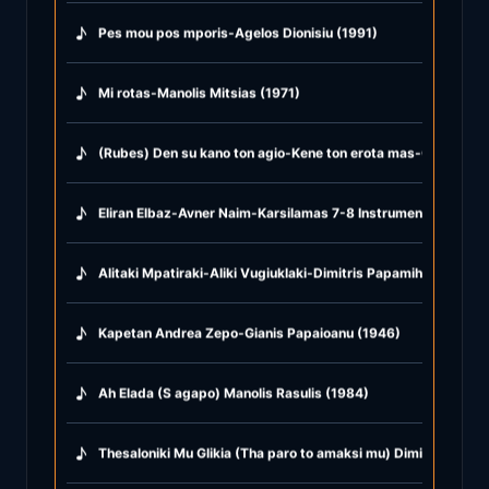
♪
Pes mou pos mporis-Agelos Dionisiu (1991)
♪
Mi rotas-Manolis Mitsias (1971)
♪
(Rubes) Den su kano ton agio-Kene ton erota mas-Glika glika
♪
Eliran Elbaz-Avner Naim-Karsilamas 7-8 Instrumental (2021)
♪
Alitaki Mpatiraki-Aliki Vugiuklaki-Dimitris Papamihail (1968)
♪
Kapetan Andrea Zepo-Gianis Papaioanu (1946)
♪
Ah Elada (S agapo) Manolis Rasulis (1984)
♪
Thesaloniki Mu Glikia (Tha paro to amaksi mu) Dimitris Mitro