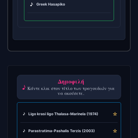
♪
Greek Hasapiko
♪
Greek Hasaposerviko
♪
Greek Kamilieriko
♪
Greek Karsilamas
♪
Greek Latin Fusion
Δημοφιλή
♪
Κάντε κλικ στον τίτλο των τραγουδιών για
♪
Greek Oriental
να ακούσετε.
♪
Greek Pop
☆
♪
Ligo krasi ligo Thalasa-Marinela (1974)
♪
Greek Rock
☆
♪
Parastratima-Pashalis Terzis (2003)