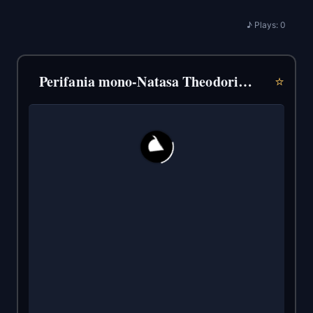
♪
Plays:
0
Perifania mono-Natasa Theodoridu (2022)
⭐
23