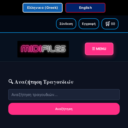
Ελληνικα (Greek)
English
🛒
Σύνδεση
Εγγραφή
(0)
☰ MENU
🔍 Αναζήτηση Τραγουδιών
Αναζήτηση