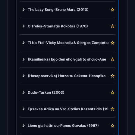
♪
Greek Rumba
☆
♪
The Lazy Song-Bruno Mars (2010)
♪
Greek Traditional
☆
♪
O Trelos-Stamatis Kokotas (1970)
♪
Greek Tsifteteli
☆
♪
Ti Na Ftei-Vicky Mosholiu & Giorgos Zampetas (1971)
♪
Greek Zeibekiko
☆
♪
(Kamilierika) Ego den eho vgali to sholio-Aneveno Kateveno 
♪
Instrumentals
☆
♪
(Hasaposervika) Horos tu Sakena-Hasapiko me baglama-Hasap
♪
Jazz & Swing
☆
♪
Dudu-Tarkan (2003)
♪
Latin Classics
☆
♪
Epsaksa Adika na Vro-Stelios Kazantzidis (1969)
♪
Pop & Dance
☆
♪
Liono gia hatiri su-Panos Gavalas (1967)
♪
Rock and Roll