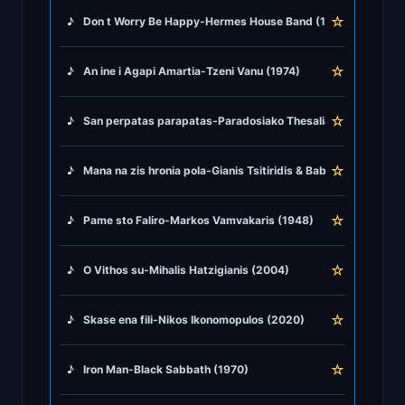
☆
♪
Don t Worry Be Happy-Hermes House Band (1988)
♪
Rock Ballads
☆
♪
An ine i Agapi Amartia-Tzeni Vanu (1974)
♪
Rock Music
☆
♪
San perpatas parapatas-Paradosiako Thesalias (1821)
♪
Tango, Bolero & Polka
☆
♪
Mana na zis hronia pola-Gianis Tsitiridis & Babis Kemanetzid
☆
♪
Pame sto Faliro-Markos Vamvakaris (1948)
☆
♪
O Vithos su-Mihalis Hatzigianis (2004)
☆
♪
Skase ena fili-Nikos Ikonomopulos (2020)
☆
♪
Iron Man-Black Sabbath (1970)