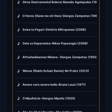
♪
Girna (Instrumental Bolero) Manolis Agelopulos (1975)
♪
O Horos (Kane me oti thes) Giorgos Zampetas (1967)
♪
Svise to Fegari-Dimitris Mitropanos (2006)
♪
Geia su Kaperanisa-Nikos Papazoglu (2008)
♪
Aftoshediasmos Minore- Giorgos Zampetas (1950)
♪
Waves (Robin Schulz Remix) Mr.Probz (2013)
♪
Amore caro amore bello-Bruno Lauzi (1971)
♪
O Mpufetzis-Giorgos Mpatis (1935)