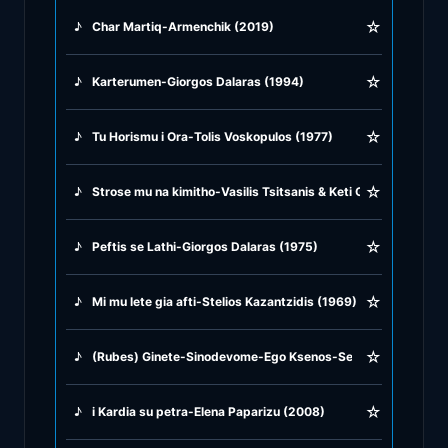
☆
♪
Char Martiq-Armenchik (2019)
♪
Greek Traditional
☆
♪
Karterumen-Giorgos Dalaras (1994)
♪
Greek Tsifteteli
☆
♪
Tu Horismu i Ora-Tolis Voskopulos (1977)
♪
Greek Zeibekiko
☆
♪
Strose mu na kimitho-Vasilis Tsitsanis & Keti Gkrei (1950)
♪
Instrumentals
☆
♪
Peftis se Lathi-Giorgos Dalaras (1975)
♪
Jazz & Swing
☆
♪
Mi mu lete gia afti-Stelios Kazantzidis (1969)
♪
Latin Classics
☆
♪
(Rubes) Ginete-Sinodevome-Ego Ksenos-Se agapisa sto meg
♪
Pop & Dance
☆
♪
i Kardia su petra-Elena Paparizu (2008)
♪
Rock and Roll