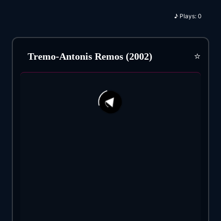
♪
Plays:
0
⭐
Tremo-Antonis Remos (2002)
39
17