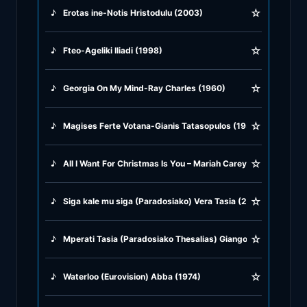
☆
♪
Erotas ine-Notis Hristodulu (2003)
♪
Rock Ballads
☆
♪
Fteo-Ageliki Iliadi (1998)
♪
Rock Music
☆
♪
Georgia On My Mind-Ray Charles (1960)
♪
Tango, Bolero & Polka
☆
♪
Magises Ferte Votana-Gianis Tatasopulos (1953)
☆
♪
All I Want For Christmas Is You – Mariah Carey (1994)
☆
♪
Siga kale mu siga (Paradosiako) Vera Tasia (2002)
☆
♪
Mperati Tasia (Paradosiako Thesalias) Giangos Psamathiano
☆
♪
Waterloo (Eurovision) Abba (1974)