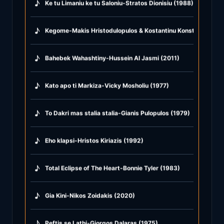
♪
Ke tu Limaniu ke tu Saloniu-Stratos Dionisiu (1988)
♪
Kegome-Makis Hristodulopulos & Kostantinu Konstantina (19
♪
Bahebek Wahashtiny-Hussein Al Jasmi (2011)
♪
Kato apo ti Markiza-Vicky Mosholiu (1977)
♪
To Dakri mas stalia stalia-Gianis Pulopulos (1979)
♪
Eho klapsi-Hristos Kiriazis (1992)
♪
Total Eclipse of The Heart-Bonnie Tyler (1983)
♪
Gia Kini-Nikos Zoidakis (2020)
♪
Peftis se Lathi-Giorgos Dalaras (1975)