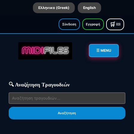
Ελληνικα (Greek)
English
🛒
Σύνδεση
Εγγραφή
(0)
☰ MENU
🔍 Αναζήτηση Τραγουδιών
Αναζήτηση