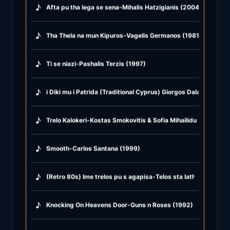
♪
Afta pu tha lega se sena-Mihalis Hatzigianis (2004)
♪
Tha Thela na mun Kipuros-Vagelis Germanos (1981)
♪
Ti se niazi-Pashalis Terzis (1997)
♪
i Diki mu i Patrida (Traditional Cyprus) Giorgos Dalaras (1998
♪
Trelo Kalokeri-Kostas Smokovitis & Sofia Mihailidu (1985)
♪
Smooth-Carlos Santana (1999)
♪
(Retro 80s) Ime trelos pu s agapisa-Telos sta lathi-Kalokera
♪
Knocking On Heavens Door-Guns n Roses (1992)