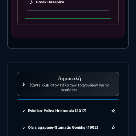
♪
Greek Hasapiko
♪
Greek Hasaposerviko
♪
Greek Kamilieriko
♪
Greek Karsilamas
♪
Greek Latin Fusion
Δημοφιλή
♪
♪
Κάντε κλικ στον τίτλο των τραγουδιών για να
Greek Oriental
ακούσετε.
♪
Greek Pop
☆
♪
Eviotisa-Polina Hristodulu (2017)
♪
Greek Rock
☆
♪
Ola s agapane-Stamatis Gonidis (1992)
♪
Greek Rumba