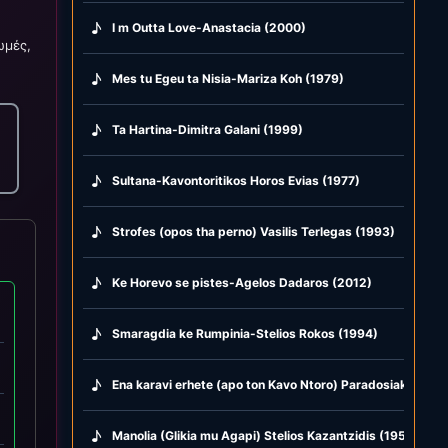
♪
I m Outta Love-Anastacia (2000)
ωμές,
♪
Mes tu Egeu ta Nisia-Mariza Koh (1979)
♪
Ta Hartina-Dimitra Galani (1999)
♪
Sultana-Kavontoritikos Horos Evias (1977)
♪
Strofes (opos tha perno) Vasilis Terlegas (1993)
♪
Ke Horevo se pistes-Agelos Dadaros (2012)
♪
Smaragdia ke Rumpinia-Stelios Rokos (1994)
♪
Ena karavi erhete (apo ton Kavo Ntoro) Paradosiako Andr
♪
Manolia (Glikia mu Agapi) Stelios Kazantzidis (1955)