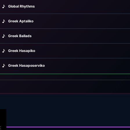
♪
Global Rhythms
♪
Greek Aptaliko
♪
Greek Ballads
♪
Greek Hasapiko
♪
Greek Hasaposerviko
♪
Greek Kamilieriko
♪
Greek Karsilamas
♪
Greek Latin Fusion
♪
Greek Oriental