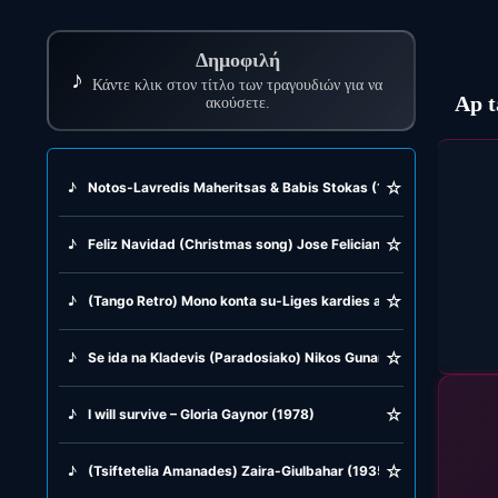
Δημοφιλή
♪
Κάντε κλικ στον τίτλο των τραγουδιών για να
Ap t
ακούσετε.
☆
♪
Notos-Lavredis Maheritsas & Babis Stokas (1996)
☆
♪
Feliz Navidad (Christmas song) Jose Feliciano (1970)
☆
♪
(Tango Retro) Mono konta su-Liges kardies agapune-Skliri kar
☆
♪
Se ida na Kladevis (Paradosiako) Nikos Gunaris (1969)
☆
♪
I will survive – Gloria Gaynor (1978)
☆
♪
(Tsiftetelia Amanades) Zaira-Giulbahar (1935)