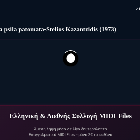
♪
a psila patomata-Stelios Kazantzidis (1973)
62
31
dia-Girise (1950)
Ελληνική & Διεθνής Συλλογή MIDI Files
Άμεση λήψη μέσα σε λίγα δευτερόλεπτα
Επαγγελματικά MIDI Files – μόνο 2€ το καθένα