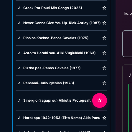
☆
♪
Greek Pot Pouri Mix Songs (2025)
Για 
☆
♪
Never Gonna Give You Up-Rick Astley (1987)
☆
♪
Pino na Ksehno-Panos Gavalas (1975)
☆
♪
Asto to Heraki sou-Aliki Vugiuklaki (1963)
☆
♪
Pu tha pas-Panos Gavalas (1977)
♪
☆
♪
Pensami-Julio Iglesias (1978)
☆
♪
Sinergio (i agapi su) Alkistis Protopsalti (1997)
☆
♪
Harokopu 1942-1953 (Efta Noma) Akis Panu (1982)