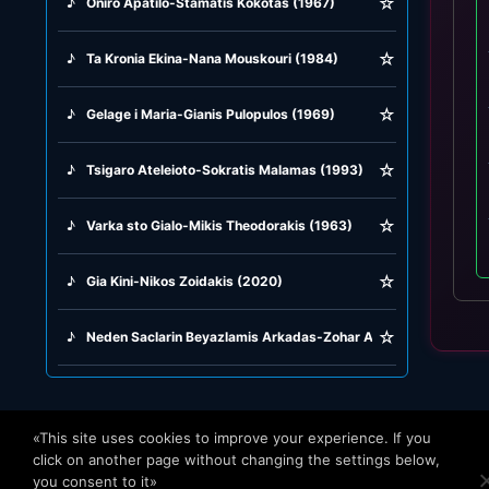
☆
♪
Oniro Apatilo-Stamatis Kokotas (1967)
☆
♪
Ta Kronia Ekina-Nana Mouskouri (1984)
☆
♪
Gelage i Maria-Gianis Pulopulos (1969)
☆
♪
Tsigaro Ateleioto-Sokratis Malamas (1993)
☆
♪
Varka sto Gialo-Mikis Theodorakis (1963)
☆
♪
Gia Kini-Nikos Zoidakis (2020)
☆
♪
Neden Saclarin Beyazlamis Arkadas-Zohar Argov (1982)
«This site uses cookies to improve your experience. If you
click on another page without changing the settings below,
you consent to it»