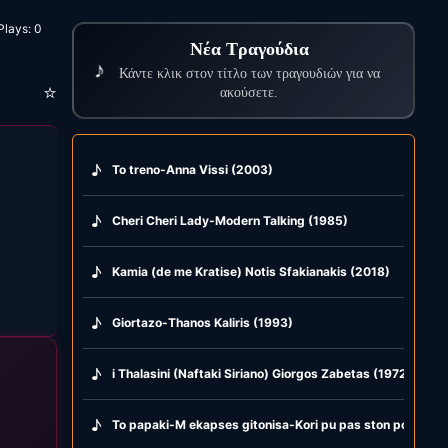
Plays:
0
Νέα Τραγούδια
♪
Κάντε κλικ στον τίτλο των τραγουδιών για να
⭐
ακούσετε.
♪
To treno-Anna Vissi (2003)
♪
Cheri Cheri Lady-Modern Talking (1985)
♪
Kamia (de me Kratise) Notis Sfakianakis (2018)
♪
Giortazo-Thanos Kaliris (1993)
♪
i Thalasini (Naftaki Siriano) Giorgos Zabetas (1972)
♪
To papaki-M ekapses gitonisa-Kori pu pas ston potamo-